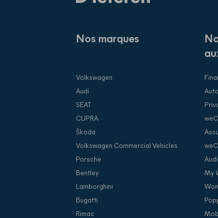
Nos marques
No
au
Volkswagen
Fina
Audi
Auto
SEAT
Priv
CUPRA
weC
Škoda
Assu
Volkswagen Commercial Vehicles
weC
Porsche
Audi
Bentley
My 
Lamborghini
Won
Bugatti
Pop
Rimac
Mob