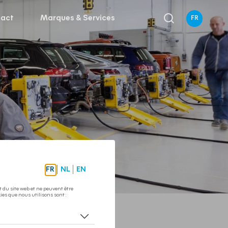
tact
Marques & Services
FR
h