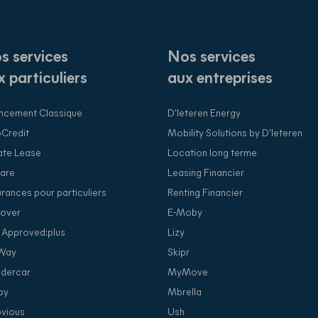
s services
Nos services
x particuliers
aux entreprises
ncement Classique
D'Ieteren Energy
Credit
Mobility Solutions by D'Ieteren
ate Lease
Location long terme
are
Leasing Financier
rances pour particuliers
Renting Financier
over
E-Moby
 Approved:plus
Lizy
Way
Skipr
dercar
MyMove
py
Mbrella
vious
Ush