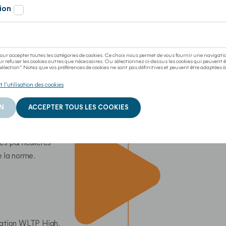
re attestation WLT
la "Procédure 
s particulières 
e la norme.
ation WLTP High, 