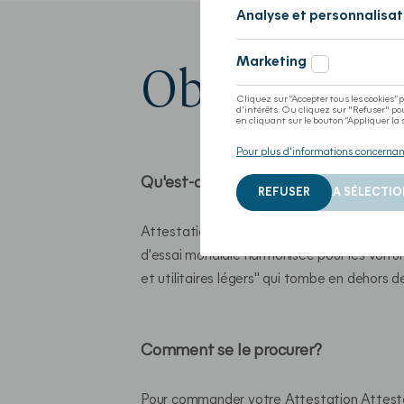
Obtenir vot
Qu'est-ce que c'est?
Attestation reprenant la Valeur Haute de 
d'essai mondiale harmonisée pour les voiture
et utilitaires légers" qui tombe en dehors d
Comment se le procurer?
Pour commander votre Attestation Attest